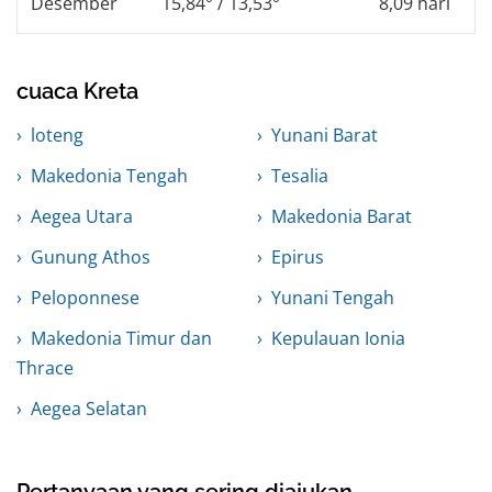
Desember
15,84° / 13,53°
8,09 hari
cuaca Kreta
loteng
Yunani Barat
Makedonia Tengah
Tesalia
Aegea Utara
Makedonia Barat
Gunung Athos
Epirus
Peloponnese
Yunani Tengah
Makedonia Timur dan
Kepulauan Ionia
Thrace
Aegea Selatan
Pertanyaan yang sering diajukan