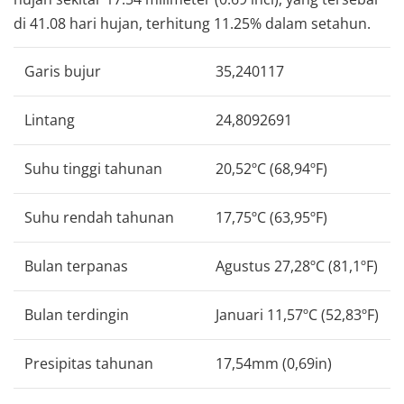
di 41.08 hari hujan, terhitung 11.25% dalam setahun.
Garis bujur
35,240117
Lintang
24,8092691
Suhu tinggi tahunan
20,52ºC (68,94ºF)
Suhu rendah tahunan
17,75ºC (63,95ºF)
Bulan terpanas
Agustus 27,28ºC (81,1ºF)
Bulan terdingin
Januari 11,57ºC (52,83ºF)
Presipitas tahunan
17,54mm (0,69in)