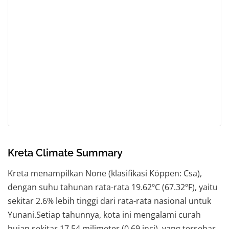
Kreta Climate Summary
Kreta menampilkan None (klasifikasi Köppen: Csa),
dengan suhu tahunan rata-rata 19.62ºC (67.32ºF), yaitu
sekitar 2.6% lebih tinggi dari rata-rata nasional untuk
Yunani.Setiap tahunnya, kota ini mengalami curah
hujan sekitar 17.54 milimeter (0.69 inci), yang tersebar