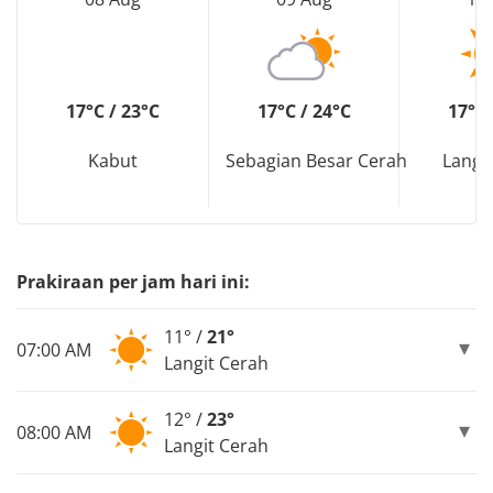
17°C / 23°C
17°C / 24°C
17°C 
Kabut
Sebagian Besar Cerah
Langi
Prakiraan per jam hari ini:
11° /
21°
07:00 AM
Langit Cerah
12° /
23°
08:00 AM
Langit Cerah