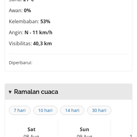
Awan:
0%
Kelembaban:
53%
Angin:
N - 11 km/h
Visibilitas:
40,3 km
Diperbarui:
Ramalan cuaca
7 hari
10 hari
14 hari
30 hari
Sat
Sun
M
08 Aug
09 Aug
10