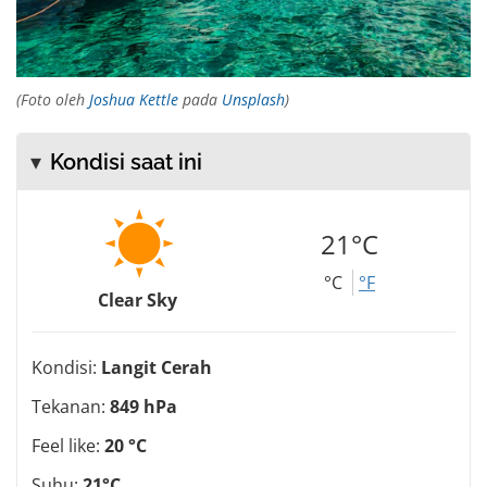
(Foto oleh
Joshua Kettle
pada
Unsplash
)
Kondisi saat ini
21°C
°C
°F
Clear Sky
Kondisi:
Langit Cerah
Tekanan:
849 hPa
Feel like:
20 °C
Suhu:
21°C