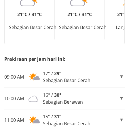
21°C / 31°C
21°C / 31°C
21°C 
Sebagian Besar Cerah
Sebagian Besar Cerah
Langi
Prakiraan per jam hari ini:
17° /
29°
09:00 AM
Sebagian Besar Cerah
16° /
30°
10:00 AM
Sebagian Berawan
15° /
31°
11:00 AM
Sebagian Besar Cerah