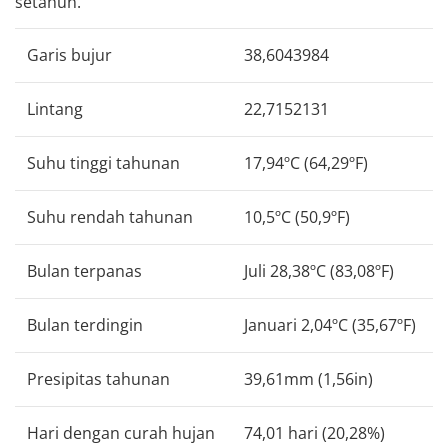
setahun.
Garis bujur
38,6043984
Lintang
22,7152131
Suhu tinggi tahunan
17,94ºC (64,29ºF)
Suhu rendah tahunan
10,5ºC (50,9ºF)
Bulan terpanas
Juli 28,38ºC (83,08ºF)
Bulan terdingin
Januari 2,04ºC (35,67ºF)
Presipitas tahunan
39,61mm (1,56in)
Hari dengan curah hujan
74,01 hari (20,28%)