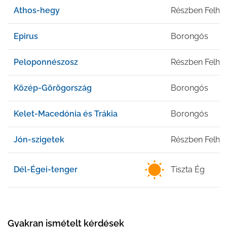
Athos-hegy
Részben Felhő
Epirus
Borongós
Peloponnészosz
Részben Felhő
Közép-Görögország
Borongós
Kelet-Macedónia és Trákia
Borongós
Jón-szigetek
Részben Felhő
Dél-Égei-tenger
Tiszta Ég
Gyakran ismételt kérdések