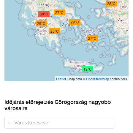
28°C
27°C
30°C
29°C
29°C
25°C
27°C
19°C
Leaflet
| Map data ©
OpenStreetMap
contributors
Időjárás előrejelzés Görögország nagyobb
városaira