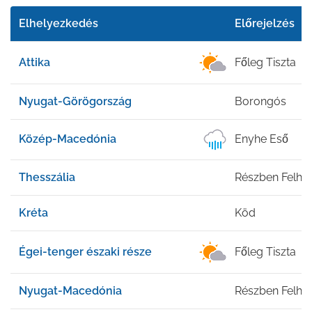
Elhelyezkedés
Előrejelzés
Attika
Főleg Tiszta
Nyugat-Görögország
Borongós
Közép-Macedónia
Enyhe Eső
Thesszália
Részben Felhő
Kréta
Köd
Égei-tenger északi része
Főleg Tiszta
Nyugat-Macedónia
Részben Felhő