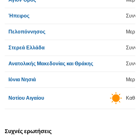
Ήπειρος
Συννε
Πελοπόννησος
Μερικ
Στερεά Ελλάδα
Συννε
Ανατολικής Μακεδονίας και Θράκης
Συννε
Ιόνια Νησιά
Μερικ
Νοτίου Αιγαίου
Καθαρ
Συχνές ερωτήσεις