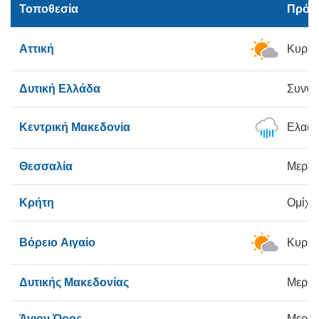
Τοποθεσία
Πρόβ
Αττική
Κυρίω
Δυτική Ελλάδα
Συννε
Κεντρική Μακεδονία
Ελαφρ
Θεσσαλία
Μερικ
Κρήτη
Ομίχλ
Βόρειο Αιγαίο
Κυρίω
Δυτικής Μακεδονίας
Μερικ
Άγιον Όρος
Μερικ