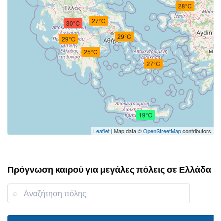
28°C
27°C
30°C
29°C
29°C
25°C
27°C
19°C
Leaflet
| Map data ©
OpenStreetMap
contributors
Πρόγνωση καιρού για μεγάλες πόλεις σε Ελλάδα