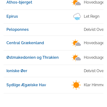
Athos-bjerget
Hovedsagelig
Epirus
Let Regn
Peloponnes
Delvist Over
Central Grækenland
Hovedsagelig
Østmakedonien og Thrakien
Hovedsagelig
Ioniske Øer
Delvist Over
Sydlige Ægæiske Hav
Klar Himmel