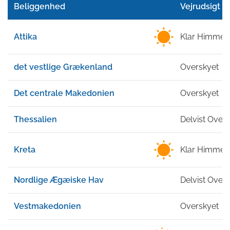
Beliggenhed
Vejrudsigt
Attika
Klar Himmel
det vestlige Grækenland
Overskyet
Det centrale Makedonien
Overskyet
Thessalien
Delvist Over
Kreta
Klar Himmel
Nordlige Ægæiske Hav
Delvist Over
Vestmakedonien
Overskyet