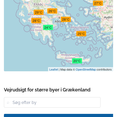
27°C
26°C
29°C
28°C
28°C
24°C
25°C
20°C
Leaflet
| Map data ©
OpenStreetMap
contributors
Vejrudsigt for større byer i Grækenland