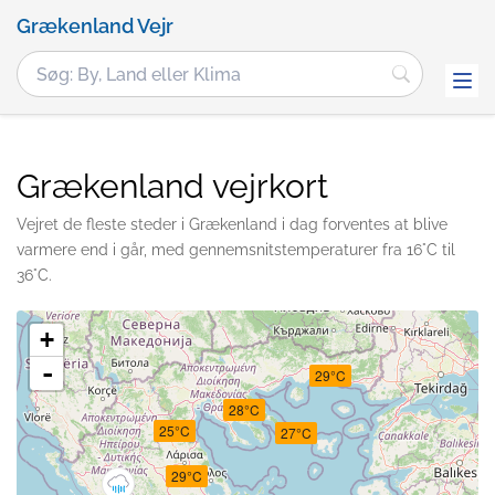
Grækenland Vejr
Grækenland vejrkort
Vejret de fleste steder i Grækenland i dag forventes at blive
varmere end i går, med gennemsnitstemperaturer fra 16°C til
36°C.
+
-
29°C
28°C
25°C
27°C
29°C