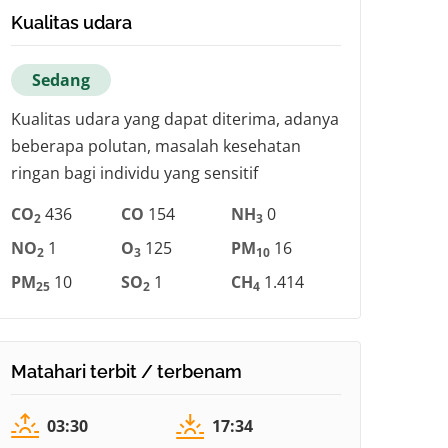
Kualitas udara
Sedang
Kualitas udara yang dapat diterima, adanya
beberapa polutan, masalah kesehatan
ringan bagi individu yang sensitif
CO
436
CO
154
NH
0
2
3
NO
1
O
125
PM
16
2
3
10
PM
10
SO
1
CH
1.414
25
2
4
Matahari terbit / terbenam
03:30
17:34