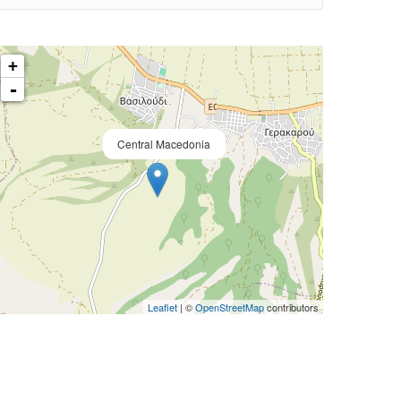
+
-
Central Macedonia
Leaflet
| ©
OpenStreetMap
contributors