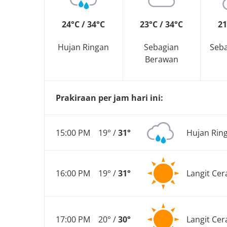
24°C / 34°C
23°C / 34°C
21
Hujan Ringan
Sebagian
Seba
Berawan
Prakiraan per jam hari ini:
15:00 PM
19° /
31°
Hujan Rin
16:00 PM
19° /
31°
Langit Cer
17:00 PM
20° /
30°
Langit Cer