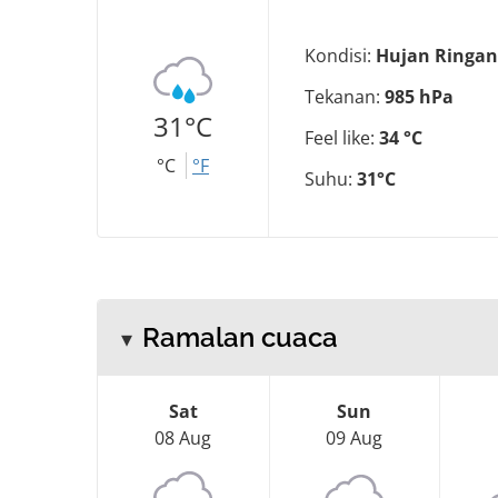
Kondisi:
Hujan Ringan
Tekanan:
985 hPa
31°C
Feel like:
34 °C
°C
°F
Suhu:
31°C
Ramalan cuaca
Sat
Sun
08 Aug
09 Aug