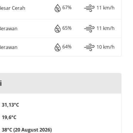
67%
11 km/h
Besar Cerah
65%
11 km/h
Berawan
64%
10 km/h
Berawan
i
31,13°C
19,6°C
38°C (20 August 2026)