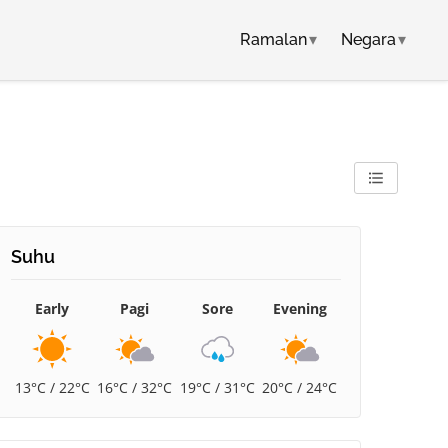
Ramalan
▾
Negara
▾
Suhu
Early
Pagi
Sore
Evening
13°C / 22°C
16°C / 32°C
19°C / 31°C
20°C / 24°C