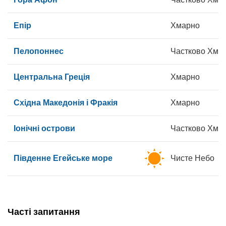
Епір
Хмарно
Пелопоннес
Частково Хма
Центральна Греція
Хмарно
Східна Македонія і Фракія
Хмарно
Іонічні острови
Частково Хма
Південне Егейське море
Чисте Небо
Часті запитання