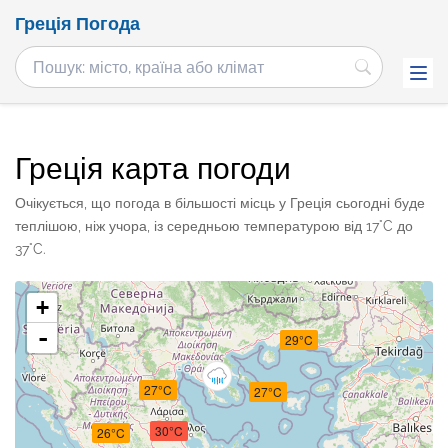
Греція Погода
Греція карта погоди
Очікується, що погода в більшості місць у Греція сьогодні буде
теплішою, ніж учора, із середньою температурою від 17°C до
37°C.
+
-
29°C
27°C
27°C
30°C
26°C