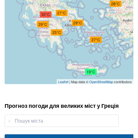
28°C
27°C
30°C
29°C
29°C
25°C
27°C
19°C
Leaflet
| Map data ©
OpenStreetMap
contributors
Прогноз погоди для великих міст у Греція