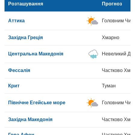
Розташування
Прогноз
Аттика
Головним Чин
Західна Греція
Хмарно
Центральна Македонія
Невеликий До
Фессалія
Частково Хма
Крит
Туман
Північне Егейське море
Головним Чин
Західна Македонія
Частково Хма
Гора Афон
Частково Хма