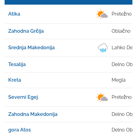
Atika
Pretežno J
Zahodna Grčija
Oblačno
Srednja Makedonija
Lahko Dež
Tesalija
Delno Obl
Kreta
Megla
Severni Egej
Pretežno J
Zahodna Makedonija
Delno Obl
gora Atos
Delno Obl