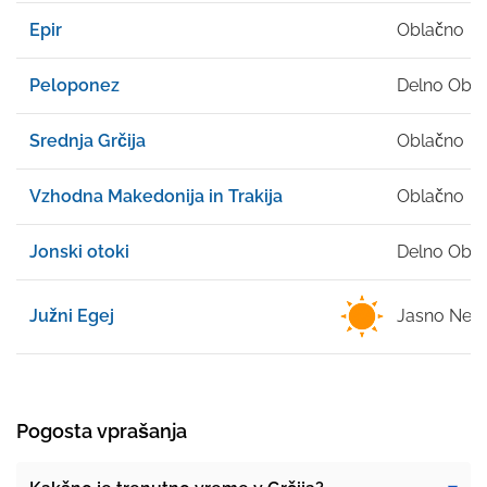
Epir
Oblačno
Peloponez
Delno Obl
Srednja Grčija
Oblačno
Vzhodna Makedonija in Trakija
Oblačno
Jonski otoki
Delno Obl
Južni Egej
Jasno Neb
Pogosta vprašanja