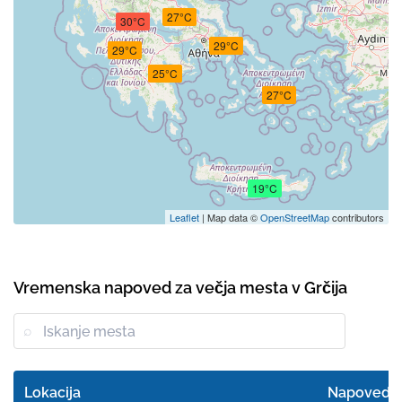
27°C
30°C
29°C
29°C
25°C
27°C
19°C
Leaflet
| Map data ©
OpenStreetMap
contributors
Vremenska napoved za večja mesta v Grčija
Lokacija
Napoved