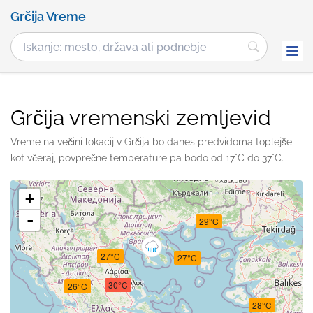
Grčija Vreme
Grčija vremenski zemljevid
Vreme na večini lokacij v Grčija bo danes predvidoma toplejše
kot včeraj, povprečne temperature pa bodo od 17°C do 37°C.
+
-
29°C
27°C
27°C
30°C
26°C
28°C