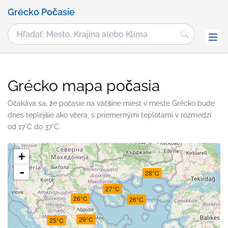
Grécko Počasie
Grécko mapa počasia
Očakáva sa, že počasie na väčšine miest v meste Grécko bude
dnes teplejšie ako včera, s priemernými teplotami v rozmedzí
od 17°C do 37°C.
+
-
28°C
27°C
26°C
26°C
29°C
25°C