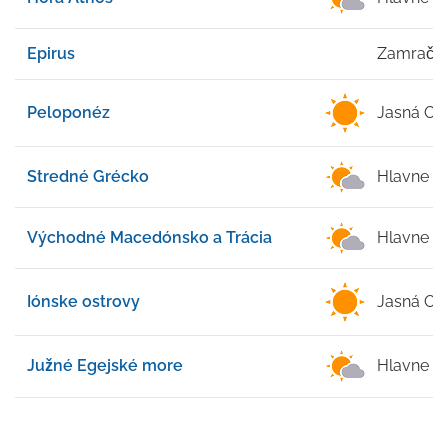
Epirus
Zamrače
Peloponéz
Jasná Ob
Stredné Grécko
Hlavne J
Východné Macedónsko a Trácia
Hlavne J
Iónske ostrovy
Jasná Ob
Južné Egejské more
Hlavne J