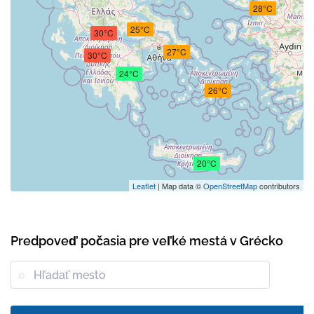
28°C
25°C
30°C
27°C
30°C
24°C
26°C
20°C
Leaflet
| Map data ©
OpenStreetMap
contributors
Predpoveď počasia pre veľké mestá v Grécko