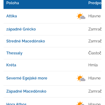
Poloha
Predpov
Attika
Hlavne J
západné Grécko
Zamrače
Stredné Macedónsko
Zamrače
Thessaly
Čiastočn
Kréta
Hmla
Severné Egejské more
Hlavne J
Západné Macedónsko
Zamrače
Hora Athos
Hlavne J