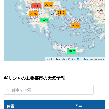
27°C
30°C
28°C
27°C
24°C
26°C
20°C
Leaflet
| Map data ©
OpenStreetMap
contributors
ギリシャの主要都市の天気予報
位置
予報