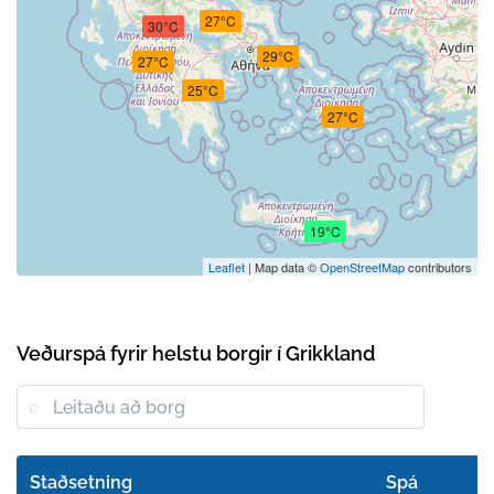
27°C
30°C
29°C
27°C
25°C
27°C
19°C
Leaflet
| Map data ©
OpenStreetMap
contributors
Veðurspá fyrir helstu borgir í Grikkland
Staðsetning
Spá