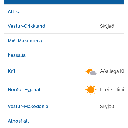
Attika
Vestur-Grikkland
Skýjað
Mið-Makedónía
Þessalía
Krít
Aðallega Klar
Norður Eyjahaf
Hreins Himin
Vestur-Makedónía
Skýjað
Athosfjall