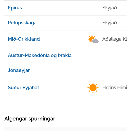
Epirus
Skýjað
Pelópsskaga
Skýjað
Mið-Grikkland
Aðallega Klar
Austur-Makedónía og Þrakía
Jónaeyjar
Suður Eyjahaf
Hreins Himin
Algengar spurningar