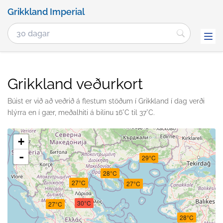
Grikkland Imperial
Grikkland veðurkort
Búist er við að veðrið á flestum stöðum í Grikkland í dag verði
hlýrra en í gær, meðalhiti á bilinu 16°C til 37°C.
+
-
29°C
28°C
27°C
27°C
30°C
27°C
28°C