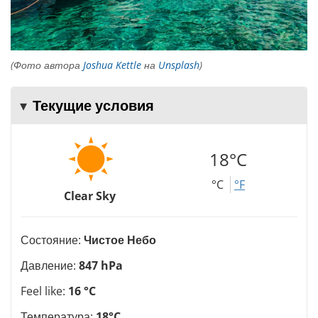
(Фото автора
Joshua Kettle
на
Unsplash
)
Текущие условия
18°C
°C
°F
Clear Sky
Состояние:
Чистое Небо
Давление:
847 hPa
Feel like:
16 °C
Температура:
18°C