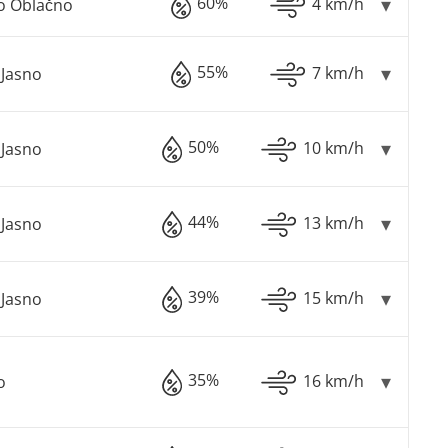
60%
4 km/h
o Oblačno
55%
7 km/h
Jasno
50%
10 km/h
Jasno
44%
13 km/h
Jasno
39%
15 km/h
Jasno
35%
16 km/h
o