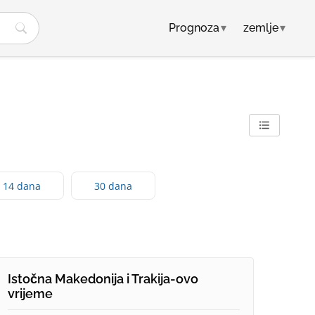
Prognoza
▾
zemlje
▾
14 dana
30 dana
Istočna Makedonija i Trakija-ovo
vrijeme