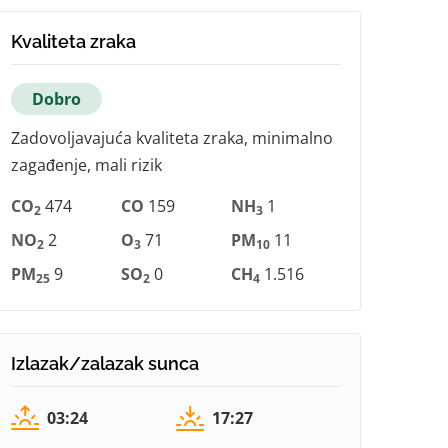
Kvaliteta zraka
Dobro
Zadovoljavajuća kvaliteta zraka, minimalno
zagađenje, mali rizik
CO
474
CO
159
NH
1
2
3
NO
2
O
71
PM
11
2
3
10
PM
9
SO
0
CH
1.516
25
2
4
Izlazak/zalazak sunca
03:24
17:27