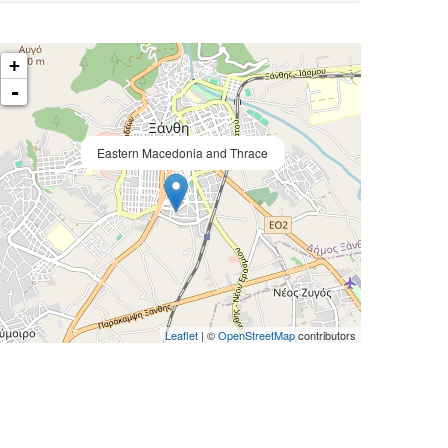
+
-
Eastern Macedonia and Thrace
Leaflet
| ©
OpenStreetMap
contributors