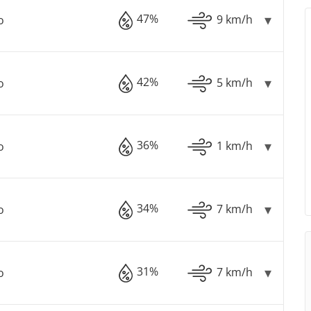
47%
9 km/h
o
42%
5 km/h
o
36%
1 km/h
o
34%
7 km/h
o
31%
7 km/h
o