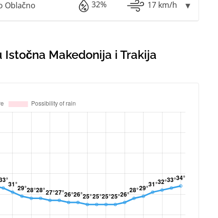
32%
17 km/h
o Oblačno
Istočna Makedonija i Trakija